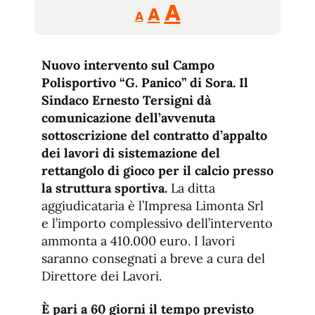
Reducir
Aumentar
Restablecer
A
A
A
tamaño
tamaño
tamaño
de
de
fuente.
Nuovo intervento sul Campo
de
fuente
Polisportivo “G. Panico” di Sora. Il
fuente.
Sindaco Ernesto Tersigni dà
comunicazione dell’avvenuta
sottoscrizione del contratto d’appalto
dei lavori di sistemazione del
rettangolo di gioco per il calcio presso
la struttura sportiva.
La ditta
aggiudicataria è l’Impresa Limonta Srl
e l’importo complessivo dell’intervento
ammonta a 410.000 euro. I lavori
saranno consegnati a breve a cura del
Direttore dei Lavori.
È pari a 60 giorni il tempo previsto