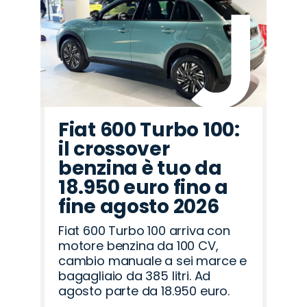
Jeep
Cupra
Citroën
Fiat
Alfa
Mazda
Seat
Omoda
Hyundai
Lancia
Peugeot
Opel
Abarth
Land
Jaecoo
Romeo
Rover
Fiat 600 Turbo 100:
il crossover
benzina è tuo da
18.950 euro fino a
fine agosto 2026
Fiat 600 Turbo 100 arriva con
motore benzina da 100 CV,
cambio manuale a sei marce e
bagagliaio da 385 litri. Ad
agosto parte da 18.950 euro.