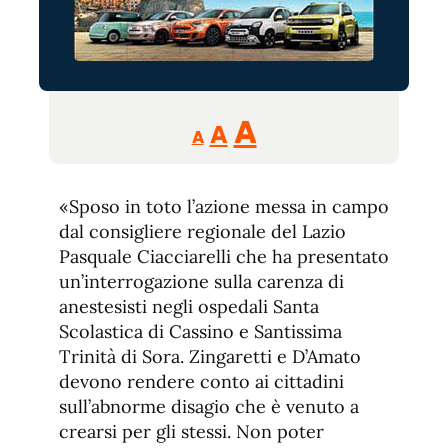
Reducir
Aumentar
Restablecer
A
A
A
tamaño
tamaño
tamaño
de
de
fuente.
«Sposo in toto l’azione messa in campo
de
fuente
dal consigliere regionale del Lazio
fuente.
Pasquale Ciacciarelli che ha presentato
un’interrogazione sulla carenza di
anestesisti negli ospedali Santa
Scolastica di Cassino e Santissima
Trinità di Sora. Zingaretti e D’Amato
devono rendere conto ai cittadini
sull’abnorme disagio che è venuto a
crearsi per gli stessi. Non poter