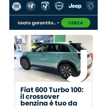
CERCA
‹
›
Promo
Promo
Promo
Promo
Promo
Promo
Promo
Promo
Promo
Promo
Promo
Promo
Promo
Promo
Promo
Seat
Fiat
Jaecoo
Peugeot
Omoda
Land
Alfa
Cupra
Citroën
Lancia
Abarth
Mazda
Jeep
Hyundai
Opel
Rover
Romeo
Fiat 600 Turbo 100:
il crossover
benzina è tuo da