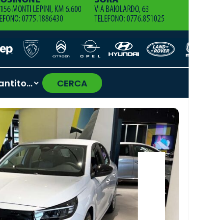
CERCA
›