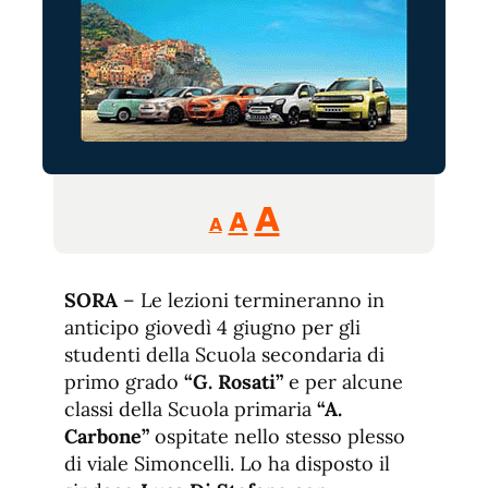
Reducir
Aumentar
Restablecer
A
A
A
tamaño
tamaño
tamaño
de
de
fuente.
SORA
– Le lezioni termineranno in
de
fuente
anticipo giovedì 4 giugno per gli
fuente.
studenti della Scuola secondaria di
primo grado
“G. Rosati”
e per alcune
classi della Scuola primaria
“A.
Carbone”
ospitate nello stesso plesso
di viale Simoncelli. Lo ha disposto il