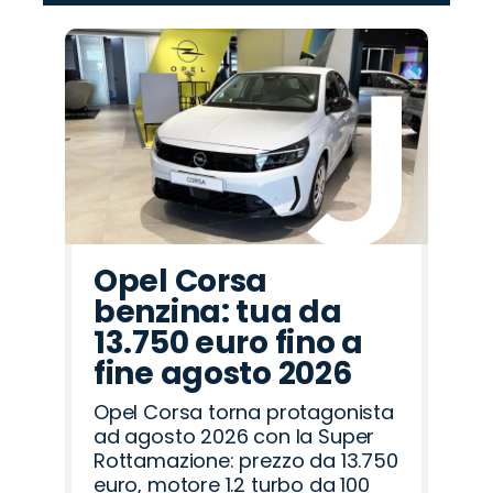
‹
›
Promo
Promo
Promo
Promo
Promo
Promo
Promo
Promo
Promo
Promo
Promo
Promo
Promo
Promo
Promo
Hyundai
Citroën
Abarth
Opel
Seat
Jaecoo
Lancia
Alfa
Mazda
Omoda
Fiat
Peugeot
Jeep
Land
Cupra
Romeo
Rover
Opel Corsa
benzina: tua da
13.750 euro fino a
fine agosto 2026
Opel Corsa torna protagonista
ad agosto 2026 con la Super
Rottamazione: prezzo da 13.750
euro, motore 1.2 turbo da 100