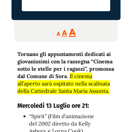
Reducir
Aumentar
Restablecer
A
A
A
tamaño
tamaño
tamaño
de
de
fuente.
Tornano gli appuntamenti dedicati ai
de
fuente
giovanissimi con la rassegna “Cinema
fuente.
sotto le stelle per i ragazzi”, promossa
dal Comune di Sora
.
Il cinema
all’aperto sarà ospitato nella scalinata
della Cattedrale Santa Maria Assunta.
Mercoledì 13 Luglio ore 21:
“Spirit” (Film d’animazione
del 2002 diretto da Kelly
Asbury e Lorna Cook)