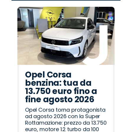
Promo
Promo
Promo
Promo
Promo
Promo
Promo
Promo
Promo
Promo
Promo
Promo
Promo
Promo
Promo
Peugeot
Seat
Jaecoo
Abarth
Omoda
Opel
Jeep
Cupra
Mazda
Citroën
Lancia
Fiat
Hyundai
Alfa
Land
Romeo
Rover
Opel Corsa
benzina: tua da
13.750 euro fino a
fine agosto 2026
Opel Corsa torna protagonista
ad agosto 2026 con la Super
Rottamazione: prezzo da 13.750
euro, motore 1.2 turbo da 100