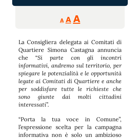
Reducir
Aumentar
Restablecer
A
A
A
tamaño
tamaño
tamaño
de
de
fuente.
La Consigliera delegata ai Comitati di
de
fuente
Quartiere Simona Castagna annuncia
fuente.
che “
Si parte con gli incontri
informativi, andremo sul territorio, per
spiegare le potenzialità e le opportunità
legate ai Comitati di Quartiere e anche
per soddisfare tutte le richieste che
sono giunte dai molti cittadini
interessati
”.
“Porta la tua voce in Comune”,
l’espressione scelta per la campagna
informativa non è solo un ambizioso