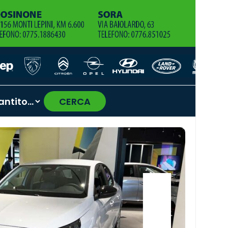
CERCA
›