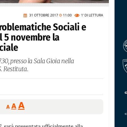
31 OTTOBRE 2017
11:00
1’
DI LETTURA
roblematiche Sociali e
il 5 novembre la
ciale
30, presso la Sala Gioia nella
. Restituta.
Reducir
Aumentar
Restablecer
A
A
A
tamaño
tamaño
tamaño
de
de
fuente.
sarà presentata ufficialmente alla