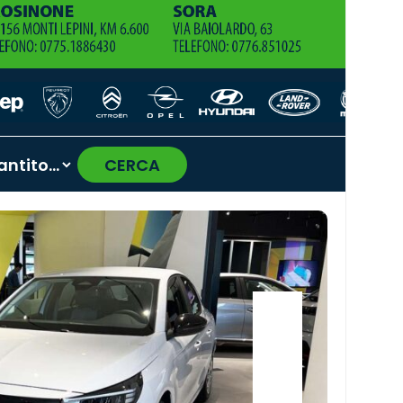
CERCA
›