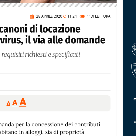
28 APRILE 2020
11:24
1’
DI LETTURA
canoni di locazione
irus, il via alle domande
equisiti richiesti e specificati
Reducir
Aumentar
Restablecer
A
A
A
tamaño
tamaño
tamaño
de
de
fuente.
manda per la concessione dei contributi
de
fuente
bitano in alloggi, sia di proprietà