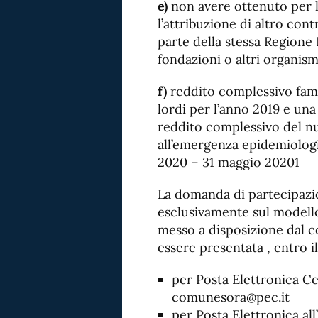
e)
non avere ottenuto per l’
l’attribuzione di altro cont
parte della stessa Regione L
fondazioni o altri organism
f)
reddito complessivo famil
lordi per l’anno 2019 e u
reddito complessivo del nu
all’emergenza epidemiologi
2020 – 31 maggio 20201
La domanda di partecipazio
esclusivamente sul modello
messo a disposizione dal 
essere presentata , entro 
per Posta Elettronica Cer
comunesora@pec.it
per Posta Elettronica all