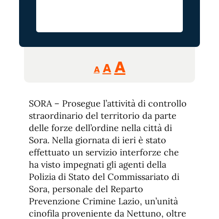
Reducir
Aumentar
Restablecer
A
A
A
tamaño
tamaño
tamaño
de
de
fuente.
SORA – Prosegue l’attività di controllo
de
fuente
straordinario del territorio da parte
fuente.
delle forze dell’ordine nella città di
Sora. Nella giornata di ieri è stato
effettuato un servizio interforze che
ha visto impegnati gli agenti della
Polizia di Stato del Commissariato di
Sora, personale del Reparto
Prevenzione Crimine Lazio, un’unità
cinofila proveniente da Nettuno, oltre