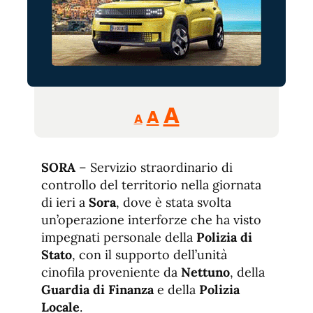
Reducir
Aumentar
Restablecer
A
A
A
tamaño
tamaño
tamaño
de
de
fuente.
SORA
– Servizio straordinario di
de
fuente
controllo del territorio nella giornata
fuente.
di ieri a
Sora
, dove è stata svolta
un’operazione interforze che ha visto
impegnati personale della
Polizia di
Stato
, con il supporto dell’unità
cinofila proveniente da
Nettuno
, della
Guardia di Finanza
e della
Polizia
Locale
.