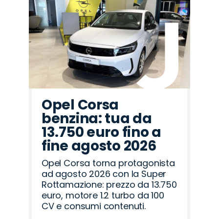
Promo
Promo
Promo
Promo
Promo
Promo
Promo
Promo
Promo
Promo
Promo
Promo
Promo
Promo
Promo
Mazda
Fiat
Abarth
Seat
Cupra
Jeep
Jaecoo
Omoda
Citroën
Opel
Lancia
Hyundai
Peugeot
Land
Alfa
Rover
Romeo
Opel Corsa
benzina: tua da
13.750 euro fino a
fine agosto 2026
Opel Corsa torna protagonista
ad agosto 2026 con la Super
Rottamazione: prezzo da 13.750
euro, motore 1.2 turbo da 100
CV e consumi contenuti.