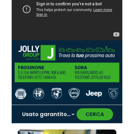
CERCA
‹
›