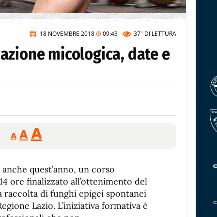
18 NOVEMBRE 2018
09:43
37"
DI LETTURA
azione micologica, date e
Reducir
Aumentar
Restablecer
A
A
A
tamaño
tamaño
tamaño
de
de
fuente.
, anche quest’anno, un corso
de
fuente
14 ore finalizzato all’ottenimento del
fuente.
a raccolta di funghi epigei spontanei
 Regione Lazio. L’iniziativa formativa è