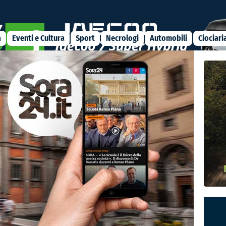
 della durata di 14 ore finalizzato all’ottenimento del tesserino
a
Eventi e Cultura
Sport
Necrologi
Automobili
Ciociari