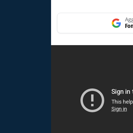
Agg
Fon