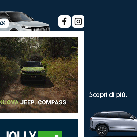
 che autorizza alla raccolta di funghi epigei spontanei" />
a24