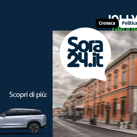
Il Comune di Sora rinnova, anche quest’anno, un corso micologico
Cronaca
Politic