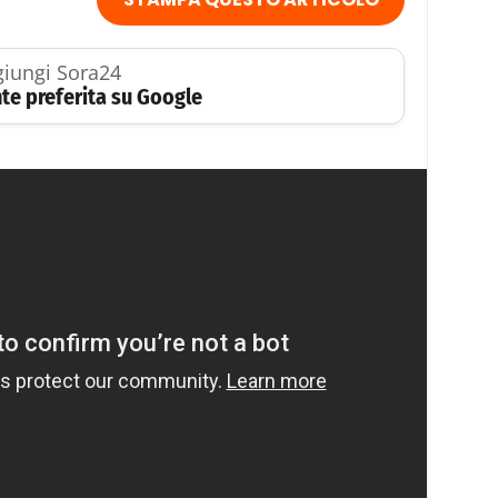
iungi Sora24
te preferita su Google