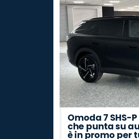
Omoda 7 SHS-P P
che punta su au
è in promo per 