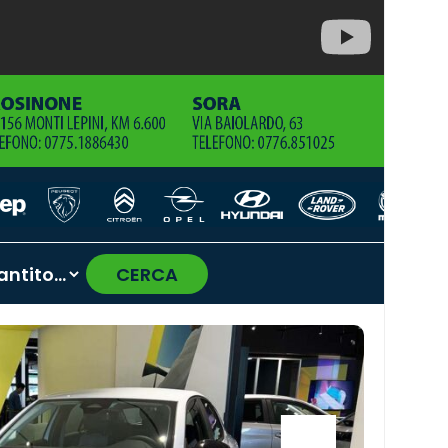
CERCA
›