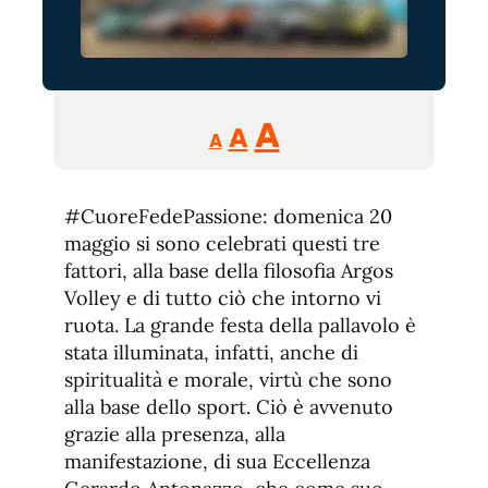
Reducir
Aumentar
Restablecer
A
A
A
tamaño
tamaño
tamaño
de
de
fuente.
#CuoreFedePassione: domenica 20
de
fuente
maggio si sono celebrati questi tre
fuente.
fattori, alla base della filosofia Argos
Volley e di tutto ciò che intorno vi
ruota. La grande festa della pallavolo è
stata illuminata, infatti, anche di
spiritualità e morale, virtù che sono
alla base dello sport. Ciò è avvenuto
grazie alla presenza, alla
manifestazione, di sua Eccellenza