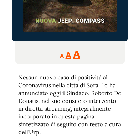
Reducir
Aumentar
Restablecer
A
A
A
tamaño
tamaño
tamaño
de
de
fuente.
Nessun nuovo caso di positività al
de
fuente
Coronavirus nella città di Sora. Lo ha
fuente.
annunciato oggi il Sindaco, Roberto De
Donatis, nel suo consueto intervento
in diretta streaming, integralmente
incorporato in questa pagina
sintetizzato di seguito con testo a cura
dell’Urp.