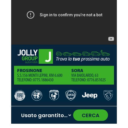
CERCA
‹
›