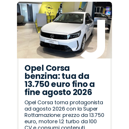
Promo
Promo
Promo
Promo
Promo
Promo
Promo
Promo
Promo
Promo
Promo
Promo
Promo
Promo
Promo
Abarth
Cupra
Fiat
Lancia
Jaecoo
Opel
Hyundai
Citroën
Peugeot
Alfa
Mazda
Seat
Jeep
Land
Omoda
Romeo
Rover
Opel Corsa
benzina: tua da
13.750 euro fino a
fine agosto 2026
Opel Corsa torna protagonista
ad agosto 2026 con la Super
Rottamazione: prezzo da 13.750
euro, motore 1.2 turbo da 100
CV e consumi contenuti.