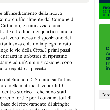
tamaño
tamaño
de
de
fuente.
e all’insediamento della nuova
de
fuente
o noto ufficialmente dal Comune di
fuente.
 Cittadino, è stata avviata una
trade cittadine, dei quartieri, anche
orza lavoro messa a disposizione dei
cittadinanza e da un impiego mirato
ngo le vie della Città. I primi passi
ntranti in un’ottica di ripristino
ttante ad un’Amministrazione, sono
cio rispetto al passato.
to dal Sindaco Di Stefano sull’ultima
uta nella mattina di venerdì 19
l centro storico – che sono stati
 terreno fertile per i consumatori di
 base del ritrovamento di siringhe