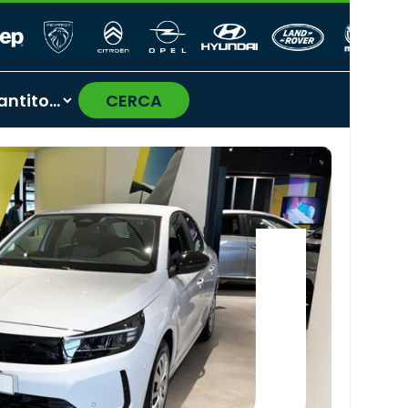
CERCA
›