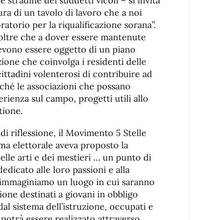
stradine dei suddetti vicoli – si invita
ura di un tavolo di lavoro che a noi
torio per la riqualificazione sorana”.
, oltre che a dover essere mantenute
devono essere oggetto di un piano
zione che coinvolga i residenti delle
cittadini volenterosi di contribuire ad
nché le associazioni che possano
erienza sul campo, progetti utili allo
tione.
i riflessione, il Movimento 5 Stelle
ma elettorale aveva proposto la
elle arti e dei mestieri … un punto di
edicato alle loro passioni e alla
 immaginiamo un luogo in cui saranno
ione destinati a giovani in obbligo
dal sistema dell’istruzione, occupati e
 potrà essere realizzato attraverso