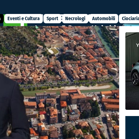
a
Eventi e Cultura
Sport
Necrologi
Automobili
Ciociari