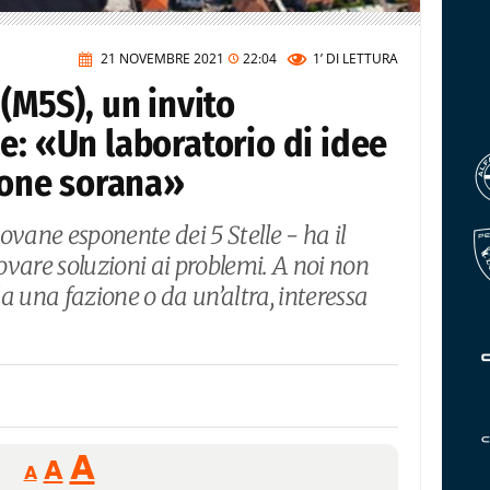
21 NOVEMBRE 2021
22:04
1’
DI LETTURA
(M5S), un invito
e: «Un laboratorio di idee
zione sorana»
giovane esponente dei 5 Stelle - ha il
rovare soluzioni ai problemi. A noi non
a una fazione o da un’altra, interessa
Reducir
Aumentar
Restablecer
A
A
A
tamaño