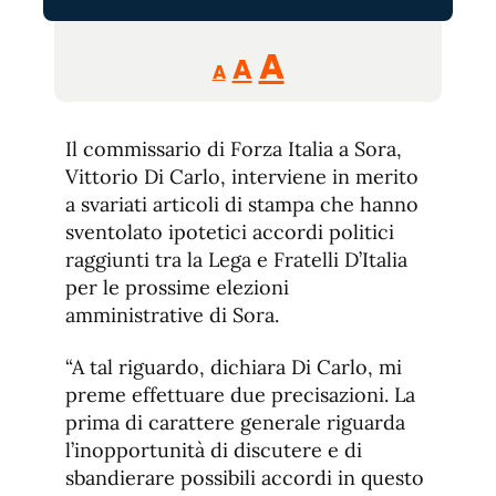
Reducir
Aumentar
Restablecer
A
A
A
tamaño
tamaño
tamaño
de
de
fuente.
Il commissario di Forza Italia a Sora,
de
fuente
Vittorio Di Carlo, interviene in merito
fuente.
a svariati articoli di stampa che hanno
sventolato ipotetici accordi politici
raggiunti tra la Lega e Fratelli D’Italia
per le prossime elezioni
amministrative di Sora.
“A tal riguardo, dichiara Di Carlo, mi
preme effettuare due precisazioni. La
prima di carattere generale riguarda
l’inopportunità di discutere e di
sbandierare possibili accordi in questo