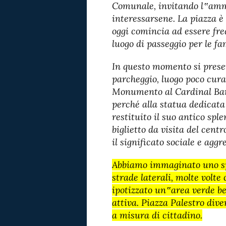
Comunale, invitando l‟amm
interessarsene. La piazza è i
oggi comincia ad essere fr
luogo di passeggio per le f
In questo momento si prese
parcheggio, luogo poco curat
Monumento al Cardinal Baro
perché alla statua dedicata a
restituito il suo antico spl
biglietto da visita del centr
il significato sociale e aggr
Abbiamo immaginato uno spa
strade laterali, molte volte
ipotizzato un‟area verde be
attiva. Piazza Palestro dive
a misura di cittadino.