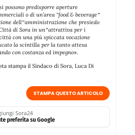
si possono predisporre aperture
ommerciali o di un’area “food & beverage‟
nzione dell‟amministrazione che presiedo
Città di Sora in un‟attrattiva per i
re città con una più spiccata vocazione
cato la scintilla per la tanto attesa
rando con costanza ed impegno
».
ota stampa il Sindaco di Sora, Luca Di
STAMPA QUESTO ARTICOLO
iungi Sora24
te preferita su Google