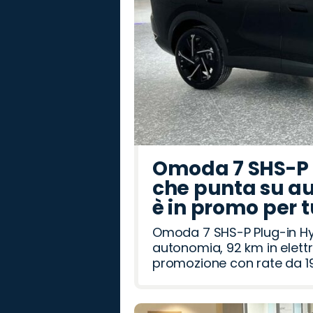
Omoda 7 SHS-P P
che punta su au
è in promo per 
Omoda 7 SHS-P Plug-in Hybr
autonomia, 92 km in elettr
promozione con rate da 19