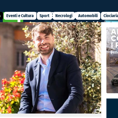
a
Eventi e Cultura
Sport
Necrologi
Automobili
Ciociari