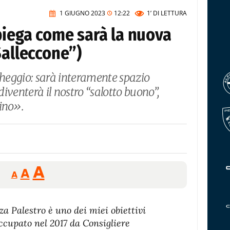
1 GIUGNO 2023
12:22
1’
DI LETTURA
piega come sarà la nuova
Salleccone”)
archeggio: sarà interamente spazio
iventerà il nostro “salotto buono”,
dino».
Reducir
Aumentar
Restablecer
A
A
A
tamaño
tamaño
tamaño
de
de
fuente.
za Palestro è uno dei miei obiettivi
de
fuente
occupato nel 2017 da Consigliere