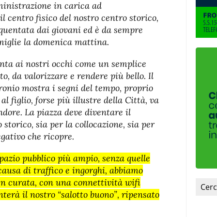
fuente.
inistrazione in carica ad
l centro fisico del nostro centro storico,
equentata dai giovani ed è da sempre
amiglie la domenica mattina.
nta ai nostri occhi come un semplice
o, da valorizzare e rendere più bello. Il
nio mostra i segni del tempo, proprio
l figlio, forse più illustre della Città, va
endore. La piazza deve diventare il
o storico, sia per la collocazione, sia per
egativo che ricopre.
zio pubblico più ampio, senza quelle
 causa di traffico e ingorghi, abbiamo
n curata, con una connettività wifi
nterà il nostro “salotto buono”, ripensato