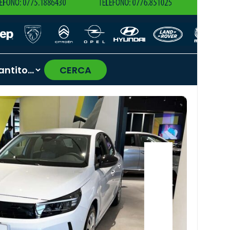
CERCA
›