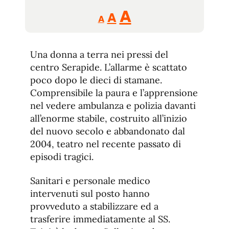
Reducir
Aumentar
Restablecer
A
A
A
tamaño
tamaño
tamaño
de
de
fuente.
Una donna a terra nei pressi del
de
fuente
centro Serapide. L’allarme è scattato
fuente.
poco dopo le dieci di stamane.
Comprensibile la paura e l’apprensione
nel vedere ambulanza e polizia davanti
all’enorme stabile, costruito all’inizio
del nuovo secolo e abbandonato dal
2004, teatro nel recente passato di
episodi tragici.
Sanitari e personale medico
intervenuti sul posto hanno
provveduto a stabilizzare ed a
trasferire immediatamente al SS.