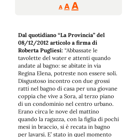
Reducir
Aumentar
Restablecer
A
A
A
tamaño
tamaño
tamaño
de
de
fuente.
de
fuente
Dal quotidiano “La Provincia” del
fuente.
08/12/2012 articolo a firma di
Roberta Pugliesi:
“Abbassate le
tavolette del water e attenti quando
andate al bagno: se abitate in via
Regina Elena, potreste non essere soli.
Disgustoso incontro con due grossi
ratti nel bagno di casa per una giovane
coppia che vive a Sora, al terzo piano
di un condominio nel centro urbano.
Erano circa le nove del mattino
quando la ragazza, con la figlia di pochi
mesi in braccio, si è recata in bagno
per lavarsi. E’ stato in quel momento