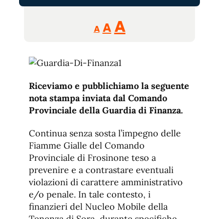
Reducir
Aumentar
Restablecer
A
A
A
tamaño
tamaño
tamaño
de
de
fuente.
de
fuente
fuente.
Riceviamo e pubblichiamo la seguente
nota stampa inviata dal Comando
Provinciale della Guardia di Finanza.
Continua senza sosta l’impegno delle
Fiamme Gialle del Comando
Provinciale di Frosinone teso a
prevenire e a contrastare eventuali
violazioni di carattere amministrativo
e/o penale. In tale contesto, i
finanzieri del Nucleo Mobile della
Tenenza di Sora, durante specifiche