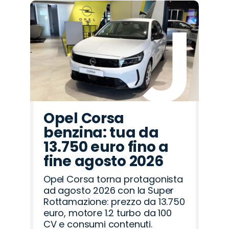
Promo
Promo
Promo
Promo
Promo
Promo
Promo
Promo
Promo
Promo
Promo
Promo
Promo
Promo
Promo
Land
Citroën
Alfa
Lancia
Cupra
Jeep
Peugeot
Jaecoo
Opel
Abarth
Mazda
Seat
Omoda
Fiat
Hyundai
Rover
Romeo
Opel Corsa
benzina: tua da
13.750 euro fino a
fine agosto 2026
Opel Corsa torna protagonista
ad agosto 2026 con la Super
Rottamazione: prezzo da 13.750
euro, motore 1.2 turbo da 100
CV e consumi contenuti.