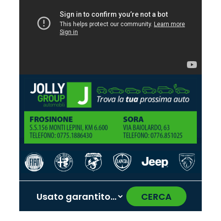
CERCA
‹
›