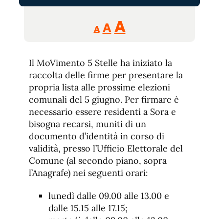
Reducir
Aumentar
Restablecer
A
A
A
tamaño
tamaño
tamaño
de
de
fuente.
Il MoVimento 5 Stelle ha iniziato la
de
fuente
raccolta delle firme per presentare la
fuente.
propria lista alle prossime elezioni
comunali del 5 giugno. Per firmare è
necessario essere residenti a Sora e
bisogna recarsi, muniti di un
documento d’identità in corso di
validità, presso l’Ufficio Elettorale del
Comune (al secondo piano, sopra
l’Anagrafe) nei seguenti orari:
lunedì dalle 09.00 alle 13.00 e
dalle 15.15 alle 17.15;