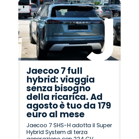
Promo
Promo
Promo
Promo
Promo
Promo
Promo
Promo
Promo
Promo
Promo
Promo
Promo
Promo
Promo
Opel
Seat
Hyundai
Abarth
Alfa
Jaecoo
Lancia
Citroën
Fiat
Jeep
Omoda
Mazda
Peugeot
Cupra
Land
Romeo
Rover
Jaecoo 7 full
hybrid: viaggia
senza bisogno
della ricarica. Ad
agosto è tuo da 179
euro al mese
Jaecoo 7 SHS-H adotta il Super
Hybrid System di terza
generazione con 224 CV,