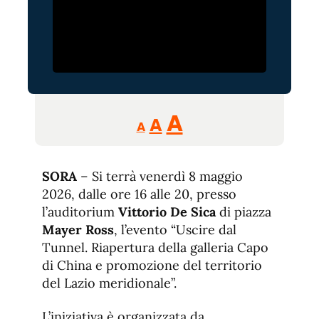
Reducir
Aumentar
Restablecer
A
A
A
tamaño
tamaño
tamaño
de
de
fuente.
SORA
– Si terrà venerdì 8 maggio
de
fuente
2026, dalle ore 16 alle 20, presso
fuente.
l’auditorium
Vittorio De Sica
di piazza
Mayer Ross
, l’evento “Uscire dal
Tunnel. Riapertura della galleria Capo
di China e promozione del territorio
del Lazio meridionale”.
L’iniziativa è organizzata da