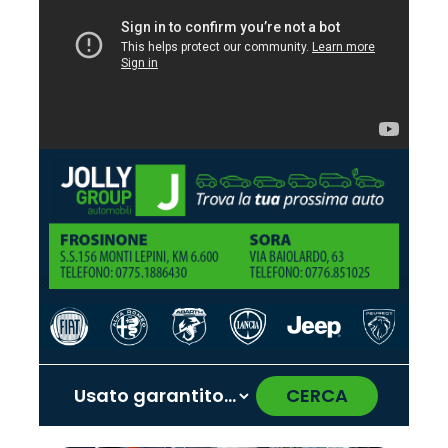
CERCA
‹
›