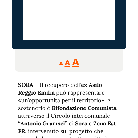
Reducir
Aumentar
Restablecer
A
A
A
tamaño
tamaño
tamaño
de
de
fuente.
SORA
– Il recupero dell’
de
ex Asilo
fuente
Reggio Emilia
può rappresentare
fuente.
«un’opportunità per il territorio». A
sostenerlo è
Rifondazione Comunista
,
attraverso il Circolo intercomunale
“Antonio Gramsci”
di
Sora e Zona Est
FR
, intervenuto sul progetto che