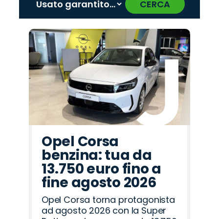
CERCA
‹
›
Promo
Promo
Promo
Promo
Promo
Promo
Promo
Promo
Promo
Promo
Promo
Promo
Promo
Promo
Promo
Lancia
Jaecoo
Hyundai
Seat
Omoda
Mazda
Opel
Peugeot
Alfa
Land
Citroën
Jeep
Cupra
Abarth
Fiat
Romeo
Rover
Opel Corsa
benzina: tua da
13.750 euro fino a
fine agosto 2026
Opel Corsa torna protagonista
ad agosto 2026 con la Super