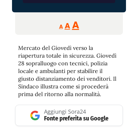
Reducir
Aumentar
Restablecer
A
A
A
tamaño
tamaño
tamaño
de
de
fuente.
Mercato del Giovedì verso la
de
fuente
riapertura totale in sicurezza. Giovedì
fuente.
28 sopralluogo con tecnici, polizia
locale e ambulanti per stabilire il
giusto distanziamento dei venditori. Il
Sindaco illustra come si procederà
prima del ritorno alla normalità.
Aggiungi Sora24
Fonte preferita su Google