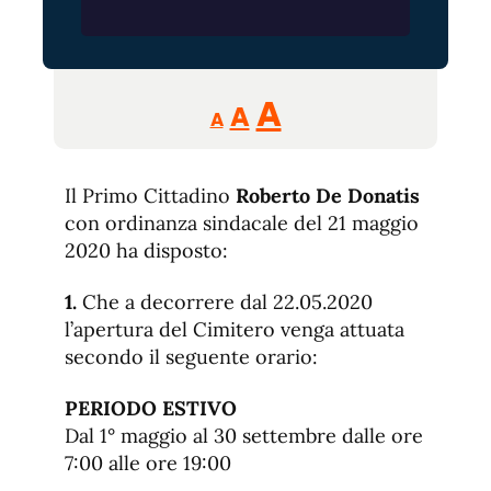
Reducir
Aumentar
Restablecer
A
A
A
tamaño
tamaño
tamaño
de
de
fuente.
Il Primo Cittadino
Roberto De Donatis
de
fuente
con ordinanza sindacale del 21 maggio
fuente.
2020 ha disposto:
1.
Che a decorrere dal 22.05.2020
l’apertura del Cimitero venga attuata
secondo il seguente orario:
PERIODO ESTIVO
Dal 1° maggio al 30 settembre dalle ore
7:00 alle ore 19:00