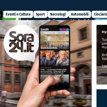
a
Eventi e Cultura
Sport
Necrologi
Automobili
Ciociari