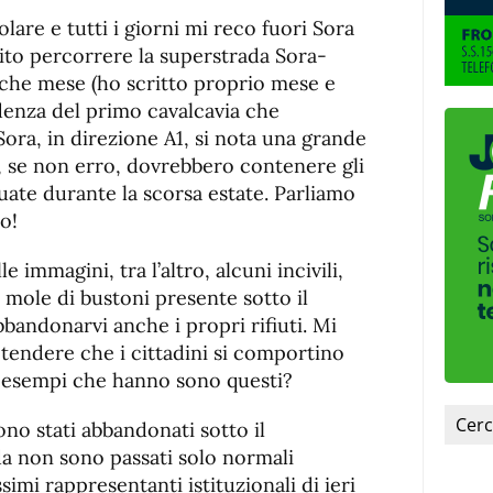
de
fuente.
are e tutti i giorni mi reco fuori Sora
de
fuente
lito percorrere la superstrada Sora-
fuente.
lche mese (ho scritto proprio mese e
denza del primo cavalcavia che
ora, in direzione A1, si nota una grande
e, se non erro, dovrebbero contenere gli
tuate durante la scorsa estate. Parliamo
o!
immagini, tra l’altro, alcuni incivili,
 mole di bustoni presente sotto il
bbandonarvi anche i propri rifiuti. Mi
endere che i cittadini si comportino
 esempi che hanno sono questi?
ono stati abbandonati sotto il
da non sono passati solo normali
simi rappresentanti istituzionali di ieri