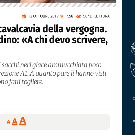
13 OTTOBRE 2017
17:58
50"
DI LETTURA
 cavalcavia della vergogna.
adino: «A chi devo scrivere,
 sacchi neri giace ammucchiata poco
irezione A1. A quanto pare li hanno visti
no farli togliere.
Reducir
Aumentar
Restablecer
A
A
A
tamaño
tamaño
tamaño
de