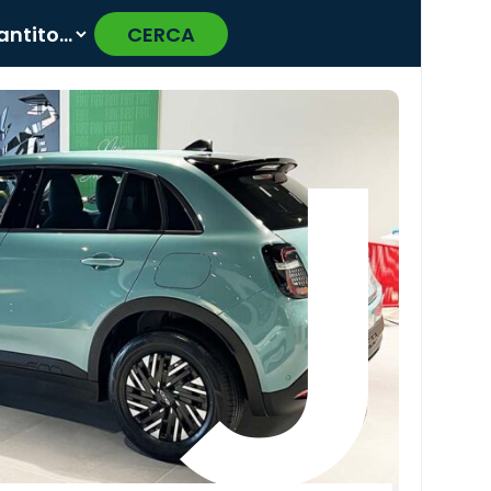
CERCA
›