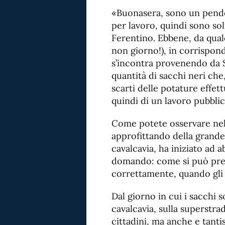
«Buonasera, sono un pendol
per lavoro, quindi sono so
Ferentino. Ebbene, da qua
non giorno!), in corrispon
s’incontra provenendo da S
quantità di sacchi neri ch
scarti delle potature effet
quindi di un lavoro pubblic
Come potete osservare nelle 
approfittando della grande
cavalcavia, ha iniziato ad a
domando: come si può pret
correttamente, quando gli
Dal giorno in cui i sacchi s
cavalcavia, sulla superstra
cittadini, ma anche e tantis