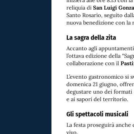
inizierà alle ore 8.15 con 
reliquia di
San Luigi Gonz
Santo Rosario, seguito dall
nuova benedizione con la r
La sagra della zita
Accanto agli appuntamenti 
l’ottava edizione della “Sag
collaborazione con il
Pasti
L’evento gastronomico si sv
domenica 21 giugno, offrend
degustare uno dei formati d
e ai sapori del territorio.
Gli spettacoli musicali
La festa proseguirà anche 
vivo.