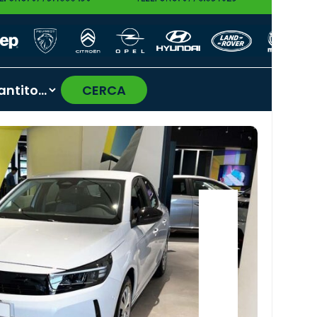
CERCA
›