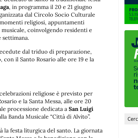
de
fuente
zaga
, in programma il 20 e 21 giugno
fuente.
organizzata dal Circolo Socio Culturale
 momenti religiosi, appuntamenti
 musicale, coinvolgendo residenti e
e settimana.
ecedute dal triduo di preparazione,
, con il Santo Rosario alle ore 19 e la
elebrazioni religiose è previsto per
osario e la Santa Messa, alle ore 20
nale processione dedicata a
San Luigi
la Banda Musicale “Città di Alvito”.
 la festa liturgica del santo. La giornata