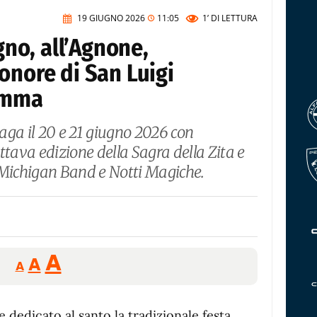
19 GIUGNO 2026
11:05
1’
DI LETTURA
ugno, all’Agnone,
onore di San Luigi
ramma
aga il 20 e 21 giugno 2026 con
 ottava edizione della Sagra della Zita e
 Michigan Band e Notti Magiche.
Reducir
Aumentar
Restablecer
A
A
A
tamaño
tamaño
tamaño
de
de
fuente.
 dedicato al santo la tradizionale festa