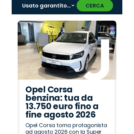
CERCA
‹
›
Promo
Promo
Promo
Promo
Promo
Promo
Promo
Promo
Promo
Promo
Promo
Promo
Promo
Promo
Promo
Hyundai
Omoda
Cupra
Land
Jeep
Fiat
Alfa
Opel
Seat
Peugeot
Mazda
Citroën
Lancia
Jaecoo
Abarth
Rover
Romeo
Opel Corsa
benzina: tua da
13.750 euro fino a
fine agosto 2026
Opel Corsa torna protagonista
ad agosto 2026 con la Super