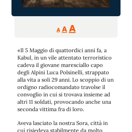
Reducir
Aumentar
Restablecer
A
A
A
tamaño
tamaño
tamaño
de
de
fuente.
«Il 5 Maggio di quattordici anni fa, a
de
fuente
Kabul, in un vile attentato terroristico
fuente.
cadeva il giovane maresciallo capo
degli Alpini Luca Polsinelli, strappato
alla vita a soli 29 anni. Lo scoppio di un
ordigno radiocomandato travolse il
convoglio in cui si trovava insieme ad
altri 11 soldati, provocando anche una
seconda vittima fra di loro.
Aveva lasciato la nostra Sora, città in
cui risiedeva stabilmente da molto