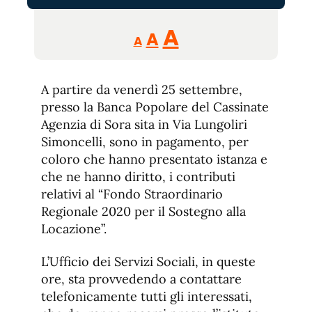
Reducir
Aumentar
Restablecer
A
A
A
tamaño
tamaño
tamaño
de
de
fuente.
A partire da venerdì 25 settembre,
de
fuente
presso la Banca Popolare del Cassinate
fuente.
Agenzia di Sora sita in Via Lungoliri
Simoncelli, sono in pagamento, per
coloro che hanno presentato istanza e
che ne hanno diritto, i contributi
relativi al “Fondo Straordinario
Regionale 2020 per il Sostegno alla
Locazione”.
L’Ufficio dei Servizi Sociali, in queste
ore, sta provvedendo a contattare
telefonicamente tutti gli interessati,