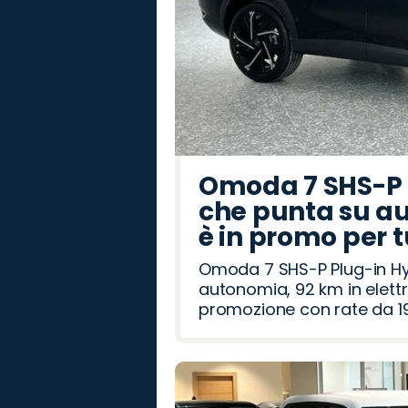
Omoda 7 SHS-P P
che punta su au
è in promo per 
Omoda 7 SHS-P Plug-in Hybr
autonomia, 92 km in elettr
promozione con rate da 19