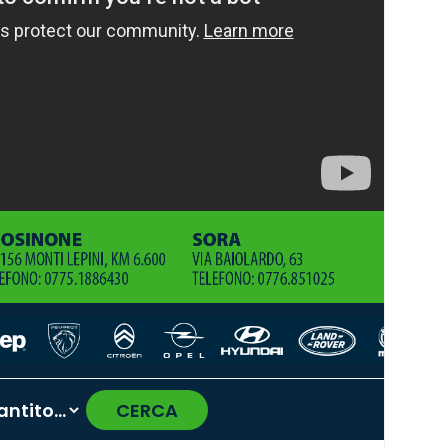
CERCA
›