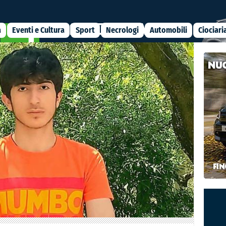
a
Eventi e Cultura
Sport
Necrologi
Automobili
Ciociari