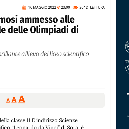
16 MAGGIO 2022
23:00
36"
DI LETTURA
amosi ammesso alle
e delle Olimpiadi di
rillante allievo del liceo scientifico
Reducir
Aumentar
Restablecer
A
A
A
tamaño
tamaño
tamaño
de
de
fuente.
ella classe II E indirizzo Scienze
de
fuente
ifico “Leonardo da Vinci” di Sora, è