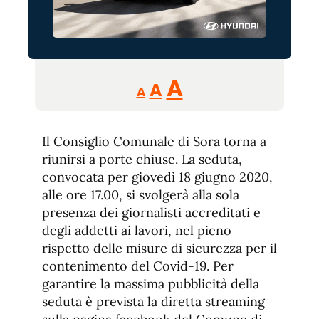
Reducir
Aumentar
Restablecer
A
A
A
tamaño
tamaño
tamaño
de
de
fuente.
Il Consiglio Comunale di Sora torna a
de
fuente
riunirsi a porte chiuse. La seduta,
fuente.
convocata per giovedì 18 giugno 2020,
alle ore 17.00, si svolgerà alla sola
presenza dei giornalisti accreditati e
degli addetti ai lavori, nel pieno
rispetto delle misure di sicurezza per il
contenimento del Covid-19. Per
garantire la massima pubblicità della
seduta è prevista la diretta streaming