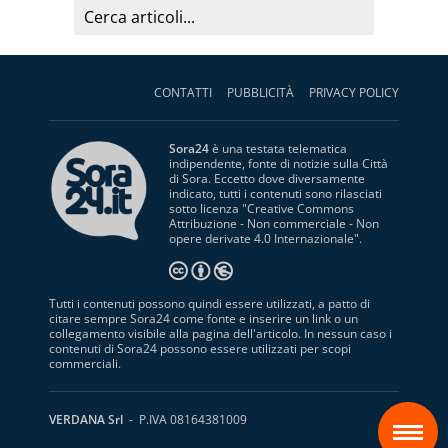
CONTATTI
PUBBLICITÀ
PRIVACY POLICY
Sora24
è una testata telematica
indipendente, fonte di notizie sulla Città
di Sora. Eccetto dove diversamente
indicato, tutti i contenuti sono rilasciati
sotto licenza "
Creative Commons
Attribuzione - Non commerciale - Non
opere derivate 4.0 Internazionale
".
Tutti i contenuti possono quindi essere utilizzati, a patto di
citare sempre Sora24 come fonte e inserire un link o un
collegamento visibile alla pagina dell'articolo. In nessun caso i
contenuti di Sora24 possono essere utilizzati per scopi
commerciali.
S
VERDANA Srl
- P.IVA 08164381009