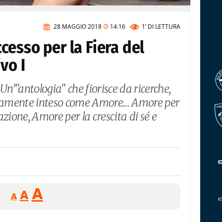
28 MAGGIO 2018
14:16
1’
DI LETTURA
esso per la Fiera del
vo I
Un’"antologia" che fiorisce da ricerche,
icamente inteso come Amore... Amore per
zione, Amore per la crescita di sé e
Reducir
Aumentar
Restablecer
A
A
A
tamaño
tamaño
tamaño
de