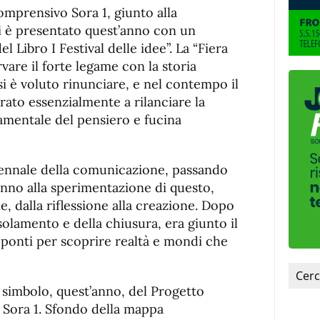
de
fuente.
Comprensivo Sora 1, giunto alla
de
fuente
si è presentato quest’anno con un
fuente.
 Libro I Festival delle idee”. La “Fiera
vare il forte legame con la storia
 si è voluto rinunciare, e nel contempo il
irato essenzialmente a rilanciare la
amentale del pensiero e fucina
riennale della comunicazione, passando
anno alla sperimentazione di questo,
e, dalla riflessione alla creazione. Dopo
isolamento e della chiusura, era giunto il
ponti per scoprire realtà e mondi che
l simbolo, quest’anno, del Progetto
 Sora 1. Sfondo della mappa