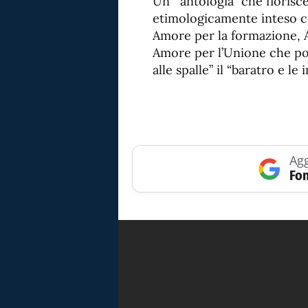
Un’ “antologia” che fiorisce
etimologicamente inteso 
Amore per la formazione, Am
Amore per l’Unione che port
alle spalle” il “baratro e le 
Agg
Fon