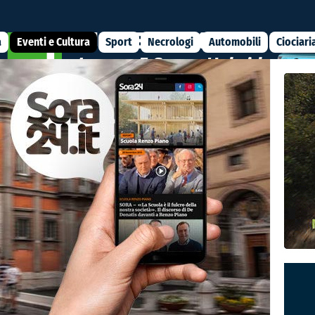
a
Eventi e Cultura
Sport
Necrologi
Automobili
Ciociari