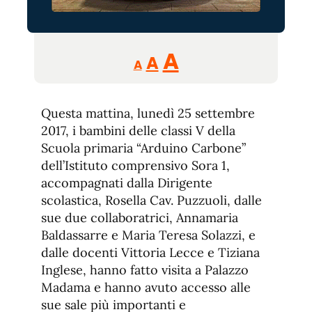
Reducir
Aumentar
Restablecer
A
A
A
tamaño
tamaño
tamaño
de
de
fuente.
Questa mattina, lunedì 25 settembre
de
fuente
2017, i bambini delle classi V della
fuente.
Scuola primaria “Arduino Carbone”
dell’Istituto comprensivo Sora 1,
accompagnati dalla Dirigente
scolastica, Rosella Cav. Puzzuoli, dalle
sue due collaboratrici, Annamaria
Baldassarre e Maria Teresa Solazzi, e
dalle docenti Vittoria Lecce e Tiziana
Inglese, hanno fatto visita a Palazzo
Madama e hanno avuto accesso alle
sue sale più importanti e