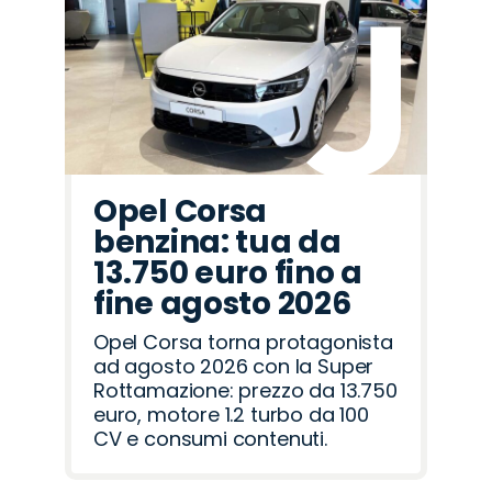
Fiat
Opel
Lancia
Alfa
Cupra
Mazda
Citroën
Land
Jaecoo
Jeep
Omoda
Seat
Hyundai
Peugeot
Abarth
Romeo
Rover
Opel Corsa
benzina: tua da
13.750 euro fino a
fine agosto 2026
Opel Corsa torna protagonista
ad agosto 2026 con la Super
Rottamazione: prezzo da 13.750
euro, motore 1.2 turbo da 100
CV e consumi contenuti.