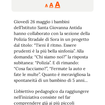
Reducir
Aumentar
Restablecer
A
A
A
tamaño
tamaño
tamaño
de
de
fuente.
Giovedì 26 maggio i bambini
de
fuente
dell’Istituto Santa Giovanna Antida
fuente.
hanno collaborato con la sezione della
Polizia Stradale di Sora in un progetto
dal titolo: “Tieni il ritmo. Essere
prudenti è la più bella sinfonia”. Alla
domanda: “Chi siamo noi?” la risposta
subitanea: “Polizia”. E di rimando:
“Cosa facciamo?”, “Fermate la auto e
fate le multe”. Quanto è meravigliosa la
spontaneità di un bambino di 5 anni…
L’obiettivo pedagogico da raggiungere
nell’iniziativa consiste nel far
comprendere già ai più piccoli