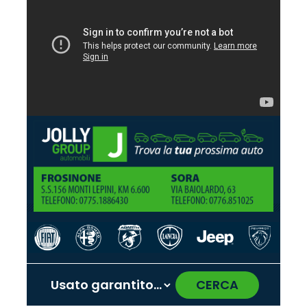
CERCA
‹
›