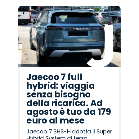
Promo
Promo
Promo
Promo
Promo
Promo
Promo
Promo
Promo
Promo
Promo
Promo
Promo
Promo
Promo
Hyundai
Lancia
Alfa
Omoda
Opel
Land
Citroën
Mazda
Fiat
Abarth
Cupra
Jaecoo
Jeep
Peugeot
Seat
Romeo
Rover
Jaecoo 7 full
hybrid: viaggia
senza bisogno
della ricarica. Ad
agosto è tuo da 179
euro al mese
Jaecoo 7 SHS-H adotta il Super
Hybrid System di terza