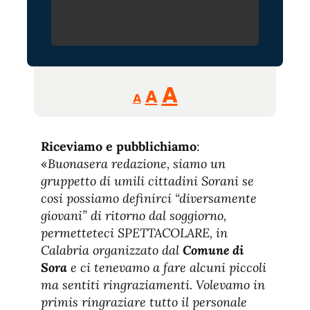
Reducir
Aumentar
Restablecer
A
A
A
tamaño
tamaño
tamaño
de
de
fuente.
Riceviamo e pubblichiamo
de
:
fuente
«
Buonasera redazione, siamo un
fuente.
gruppetto di umili cittadini Sorani se
cosi possiamo definirci “diversamente
giovani” di ritorno dal soggiorno,
permetteteci SPETTACOLARE, in
Calabria organizzato dal
Comune di
Sora
e ci tenevamo a fare alcuni piccoli
ma sentiti ringraziamenti. Volevamo in
primis ringraziare tutto il personale