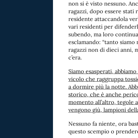
non si è visto nessuno. An
ragazzi, dopo essere stati r
residente attaccandola ver
vari residenti per difender
subendo, ma loro continua
esclamando: “tanto siamo m
ragazzi non di dieci anni,
c’era.
Siamo esasperati, abbiamo sb
vicolo che raggruppa tossici
a dormire più la notte. Ab
storico, che è anche peric
momento all’altro, tegole 
vengono giù, lampioni della
Nessuno fa niente, ora bas
questo scempio o prender