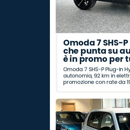
Omoda 7 SHS-P P
che punta su au
è in promo per 
Omoda 7 SHS-P Plug-in Hybr
autonomia, 92 km in elettr
promozione con rate da 19