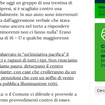
fuente.
che oggi un gruppo di una trentina di
ipresi, si è scagliato contro una
balmente. In suo aiuto sono intervenuti
la dall’aggressione verbale che stava
vano ancora nel torto a rispondere
inorenni non ci fanno nulla”. Erano
 ma di 16 – 17 e qualche maggiorenne
arrato in “un’iniziativa pacifica” il
 e ragazzi di tutti i tipi. Non riusciamo
biamo paura, deturpano il centro
olante: con case che crolleranno da un
a penzoloni che con un soffio di vento
 pubblica illuminazione rotti.
ta: o il Comune ci difende e provvede a
emo provvedimenti contro di esso».