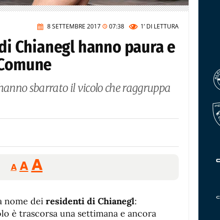
8 SETTEMBRE 2017
07:38
1’
DI LETTURA
 di Chianegl hanno paura e
 Comune
 hanno sbarrato il vicolo che raggruppa
.
Reducir
Aumentar
Restablecer
A
A
A
tamaño
tamaño
tamaño
de
de
fuente.
a nome dei
de
residenti di Chianegl
:
fuente
lo è trascorsa una settimana e ancora