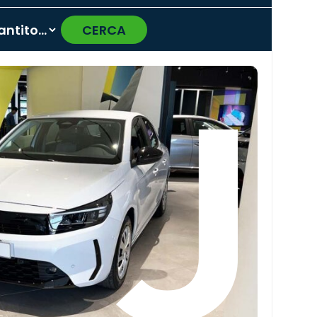
CERCA
›