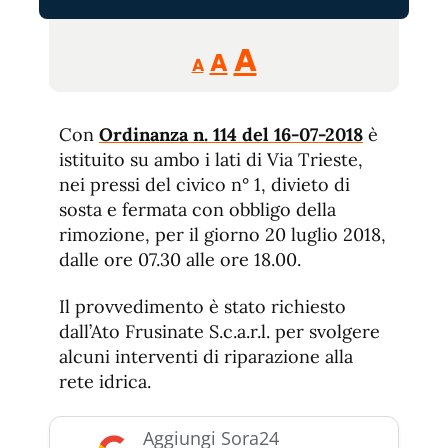
Reducir
Aumentar
Restablecer
A
A
A
tamaño
tamaño
tamaño
de
de
fuente.
Con
Ordinanza n. 114 del 16-07-2018
de
è
fuente
istituito su ambo i lati di Via Trieste,
fuente.
nei pressi del civico n° 1, divieto di
sosta e fermata con obbligo della
rimozione, per il giorno 20 luglio 2018,
dalle ore 07.30 alle ore 18.00.
Il provvedimento è stato richiesto
dall’Ato Frusinate S.c.a.r.l. per svolgere
alcuni interventi di riparazione alla
rete idrica.
Aggiungi Sora24