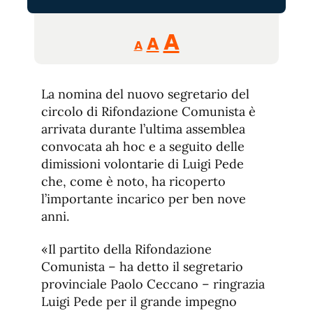
Reducir
Aumentar
Restablecer
A
A
A
tamaño
tamaño
tamaño
de
de
fuente.
La nomina del nuovo segretario del
de
fuente
circolo di Rifondazione Comunista è
fuente.
arrivata durante l’ultima assemblea
convocata ah hoc e a seguito delle
dimissioni volontarie di Luigi Pede
che, come è noto, ha ricoperto
l’importante incarico per ben nove
anni.
«Il partito della Rifondazione
Comunista – ha detto il segretario
provinciale Paolo Ceccano – ringrazia
Luigi Pede per il grande impegno