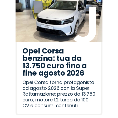
Cupra
Citroën
Lancia
Jeep
Fiat
Alfa
Omoda
Opel
Land
Seat
Mazda
Jaecoo
Hyundai
Abarth
Peugeot
Romeo
Rover
Opel Corsa
benzina: tua da
13.750 euro fino a
fine agosto 2026
Opel Corsa torna protagonista
ad agosto 2026 con la Super
Rottamazione: prezzo da 13.750
euro, motore 1.2 turbo da 100
CV e consumi contenuti.