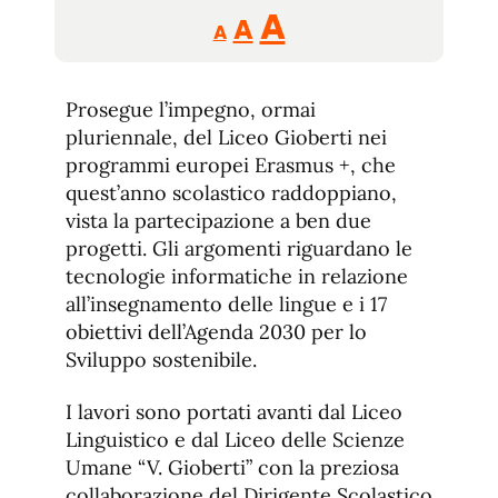
Reducir
Aumentar
Restablecer
A
A
A
tamaño
tamaño
tamaño
de
de
fuente.
Prosegue l’impegno, ormai
de
fuente
pluriennale, del Liceo Gioberti nei
fuente.
programmi europei Erasmus +, che
quest’anno scolastico raddoppiano,
vista la partecipazione a ben due
progetti. Gli argomenti riguardano le
tecnologie informatiche in relazione
all’insegnamento delle lingue e i 17
obiettivi dell’Agenda 2030 per lo
Sviluppo sostenibile.
I lavori sono portati avanti dal Liceo
Linguistico e dal Liceo delle Scienze
Umane “V. Gioberti” con la preziosa
collaborazione del Dirigente Scolastico