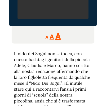
Reducir
Aumentar
Restablecer
A
A
A
tamaño
tamaño
tamaño
de
de
fuente.
Il nido dei Sogni non si tocca, con
de
fuente
questo hashtag i genitori della piccola
fuente.
Adele, Claudia e Marco, hanno scritto
alla nostra redazione affermando che
la loro figlioletta frequenta da qualche
mese il “Nido Dei Sogni”. «È inutile
stare qui a raccontarvi l’ansia i primi
giorni di “scuola” della nostra
piccolina, ansia che si è trasformata