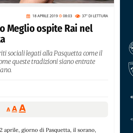
18 APRILE 2019
08:03
37"
DI LETTURA
io Meglio ospite Rai nel
ta
iti sociali legati alla Pasquetta come il
come queste tradizioni siano entrate
iano.
Reducir
Aumentar
Restablecer
A
A
A
tamaño
tamaño
tamaño
de
de
fuente.
 aprile, giorno di Pasquetta, il sorano,