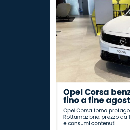
Rover
Romeo
Opel Corsa benz
fino a fine agos
Opel Corsa torna protago
Rottamazione: prezzo da 1
e consumi contenuti.