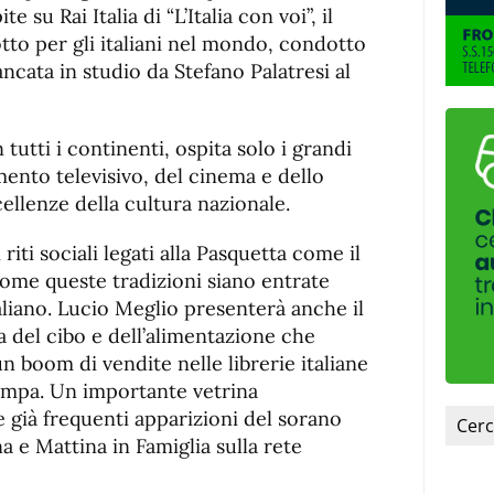
de
fuente
e su Rai Italia di “L’Italia con voi”, il
fuente.
to per gli italiani nel mondo, condotto
cata in studio da Stefano Palatresi al
tutti i continenti, ospita solo i grandi
nimento televisivo, del cinema e dello
ellenze della cultura nazionale.
riti sociali legati alla Pasquetta come il
come queste tradizioni siano entrate
aliano. Lucio Meglio presenterà anche il
a del cibo e dell’alimentazione che
n boom di vendite nelle librerie italiane
ampa. Un importante vetrina
e già frequenti apparizioni del sorano
 e Mattina in Famiglia sulla rete