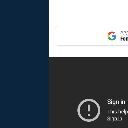
Agg
Fon