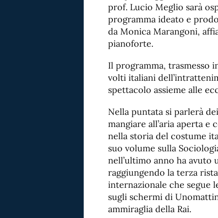
prof. Lucio Meglio sarà ospit
programma ideato e prodot
da Monica Marangoni, affian
pianoforte.
Il programma, trasmesso in 
volti italiani dell’intratte
spettacolo assieme alle ecc
Nella puntata si parlerà dei 
mangiare all’aria aperta e 
nella storia del costume it
suo volume sulla Sociologi
nell’ultimo anno ha avuto u
raggiungendo la terza rist
internazionale che segue l
sugli schermi di Unomattina
ammiraglia della Rai.