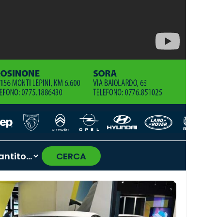
CERCA
›