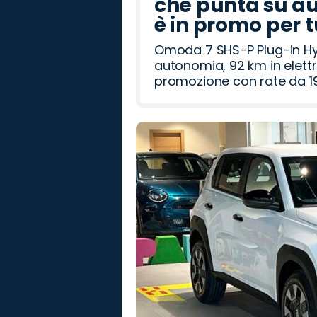
che punta su au
è in promo per 
Omoda 7 SHS-P Plug-in Hybr
autonomia, 92 km in elettr
promozione con rate da 19