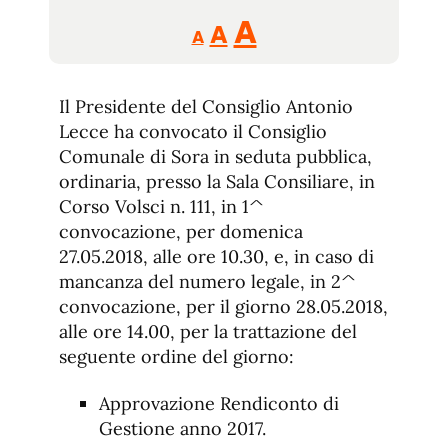
Reducir
Aumentar
Restablecer
A
A
A
tamaño
tamaño
tamaño
de
de
fuente.
Il Presidente del Consiglio Antonio
de
fuente
Lecce ha convocato il Consiglio
fuente.
Comunale di Sora in seduta pubblica,
ordinaria, presso la Sala Consiliare, in
Corso Volsci n. 111, in 1^
convocazione, per domenica
27.05.2018, alle ore 10.30, e, in caso di
mancanza del numero legale, in 2^
convocazione, per il giorno 28.05.2018,
alle ore 14.00, per la trattazione del
seguente ordine del giorno:
Approvazione Rendiconto di
Gestione anno 2017.