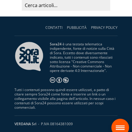
CONTATTI
PUBBLICITÀ
PRIVACY POLICY
Sora24
è una testata telematica
indipendente, fonte di notizie sulla Città
di Sora. Eccetto dove diversamente
indicato, tutti i contenuti sono rilasciati
sotto licenza "
Creative Commons
Attribuzione - Non commerciale - Non
opere derivate 4.0 Internazionale
".
Tutti i contenuti possono quindi essere utilizzati, a patto di
citare sempre Sora24 come fonte e inserire un link o un
collegamento visibile alla pagina dell'articolo. In nessun caso i
contenuti di Sora24 possono essere utilizzati per scopi
commerciali.
S
VERDANA Srl
- P.IVA 08164381009