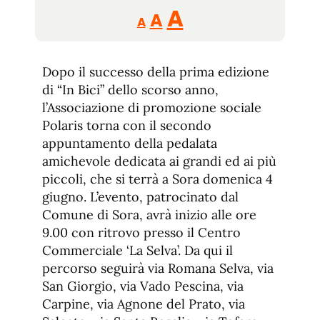
Reducir
Aumentar
Restablecer
A
A
A
tamaño
tamaño
tamaño
de
de
fuente.
Dopo il successo della prima edizione
de
fuente
di “In Bici” dello scorso anno,
fuente.
l’Associazione di promozione sociale
Polaris torna con il secondo
appuntamento della pedalata
amichevole dedicata ai grandi ed ai più
piccoli, che si terrà a Sora domenica 4
giugno. L’evento, patrocinato dal
Comune di Sora, avrà inizio alle ore
9.00 con ritrovo presso il Centro
Commerciale ‘La Selva’. Da qui il
percorso seguirà via Romana Selva, via
San Giorgio, via Vado Pescina, via
Carpine, via Agnone del Prato, via