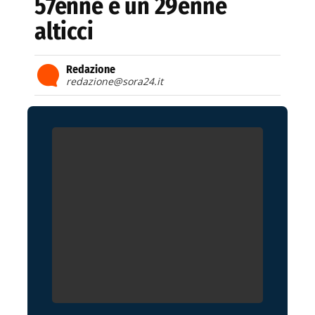
57enne e un 29enne
alticci
Redazione
redazione@sora24.it