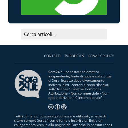
CONTATTI
PUBBLICITÀ
PRIVACY POLICY
Sora24
è una testata telematica
indipendente, fonte di notizie sulla Città
di Sora. Eccetto dove diversamente
indicato, tutti i contenuti sono rilasciati
sotto licenza "
Creative Commons
Attribuzione - Non commerciale - Non
opere derivate 4.0 Internazionale
".
Tutti i contenuti possono quindi essere utilizzati, a patto di
citare sempre Sora24 come fonte e inserire un link o un
collegamento visibile alla pagina dell'articolo. In nessun caso i