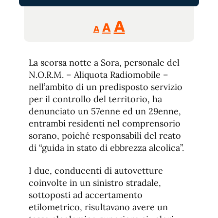
Reducir
Aumentar
Restablecer
A
A
A
tamaño
tamaño
tamaño
de
de
fuente.
La scorsa notte a Sora, personale del
de
fuente
N.O.R.M. – Aliquota Radiomobile –
fuente.
nell’ambito di un predisposto servizio
per il controllo del territorio, ha
denunciato un 57enne ed un 29enne,
entrambi residenti nel comprensorio
sorano, poiché responsabili del reato
di “guida in stato di ebbrezza alcolica”.
I due, conducenti di autovetture
coinvolte in un sinistro stradale,
sottoposti ad accertamento
etilometrico, risultavano avere un