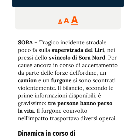
Reducir
Aumentar
Restablecer
A
A
A
tamaño
tamaño
tamaño
de
de
fuente.
SORA
– Tragico incidente stradale
de
fuente
poco fa sulla
superstrada del Liri
, nei
fuente.
pressi dello
svincolo di Sora Nord
. Per
cause ancora in corso di accertamento
da parte delle forze dell’ordine, un
camion
e un
furgone
si sono scontrati
violentemente. Il bilancio, secondo le
prime informazioni disponibili, è
gravissimo:
tre persone hanno perso
la vita
. Il furgone coinvolto
nell’impatto trasportava diversi operai.
Dinamica in corso di