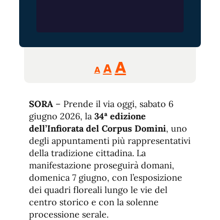
Reducir
Aumentar
Restablecer
A
A
A
tamaño
tamaño
tamaño
de
de
fuente.
SORA
– Prende il via oggi, sabato 6
de
fuente
giugno 2026, la
34ª edizione
fuente.
dell’Infiorata del Corpus Domini
, uno
degli appuntamenti più rappresentativi
della tradizione cittadina. La
manifestazione proseguirà domani,
domenica 7 giugno, con l’esposizione
dei quadri floreali lungo le vie del
centro storico e con la solenne
processione serale.