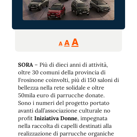
Reducir
Aumentar
Restablecer
A
A
A
tamaño
tamaño
tamaño
de
de
fuente.
SORA
– Più di dieci anni di attività,
de
fuente
oltre 30 comuni della provincia di
fuente.
Frosinone coinvolti, più di 150 saloni di
bellezza nella rete solidale e oltre
50mila euro di parrucche donate.
Sono i numeri del progetto portato
avanti dall’associazione culturale no
profit
Iniziativa Donne
, impegnata
nella raccolta di capelli destinati alla
realizzazione di parrucche organiche