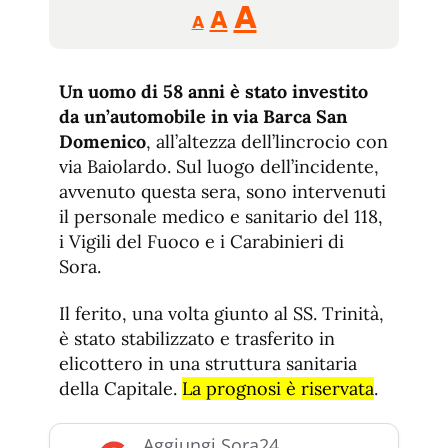
Reducir
Aumentar
Restablecer
A
A
A
tamaño
tamaño
tamaño
de
de
fuente.
Un uomo di 58 anni è stato investito
de
fuente
da un’automobile in via Barca San
fuente.
Domenico
, all’altezza dell’lincrocio con
via Baiolardo. Sul luogo dell’incidente,
avvenuto questa sera, sono intervenuti
il personale medico e sanitario del 118,
i Vigili del Fuoco e i Carabinieri di
Sora.
Il ferito, una volta giunto al SS. Trinità,
è stato stabilizzato e trasferito in
elicottero in una struttura sanitaria
della Capitale.
La prognosi è riservata
.
Aggiungi Sora24