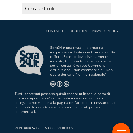
CONTATTI
PUBBLICITÀ
PRIVACY POLICY
Sora24
è una testata telematica
indipendente, fonte di notizie sulla Città
di Sora. Eccetto dove diversamente
indicato, tutti i contenuti sono rilasciati
sotto licenza "
Creative Commons
Attribuzione - Non commerciale - Non
opere derivate 4.0 Internazionale
".
Tutti i contenuti possono quindi essere utilizzati, a patto di
citare sempre Sora24 come fonte e inserire un link o un
collegamento visibile alla pagina dell'articolo. In nessun caso i
contenuti di Sora24 possono essere utilizzati per scopi
commerciali.
S
VERDANA Srl
- P.IVA 08164381009