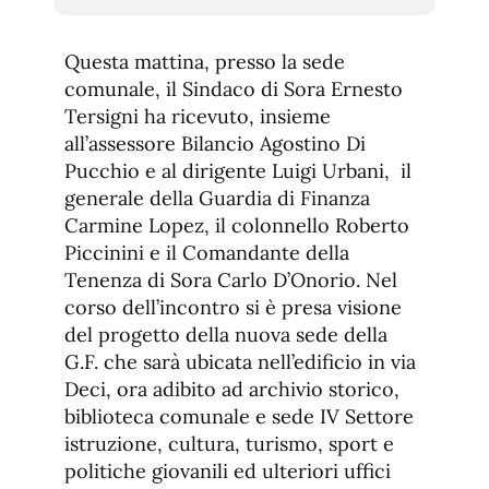
tamaño
tamaño
de
de
fuente.
Questa mattina, presso la sede
de
fuente
comunale, il Sindaco di Sora Ernesto
fuente.
Tersigni ha ricevuto, insieme
all’assessore Bilancio Agostino Di
Pucchio e al dirigente Luigi Urbani, il
generale della Guardia di Finanza
Carmine Lopez, il colonnello Roberto
Piccinini e il Comandante della
Tenenza di Sora Carlo D’Onorio. Nel
corso dell’incontro si è presa visione
del progetto della nuova sede della
G.F. che sarà ubicata nell’edificio in via
Deci, ora adibito ad archivio storico,
biblioteca comunale e sede IV Settore
istruzione, cultura, turismo, sport e
politiche giovanili ed ulteriori uffici