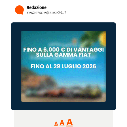
Redazione
redazione@sora24.it
Reducir
Aumentar
Restablecer
A
A
A
tamaño