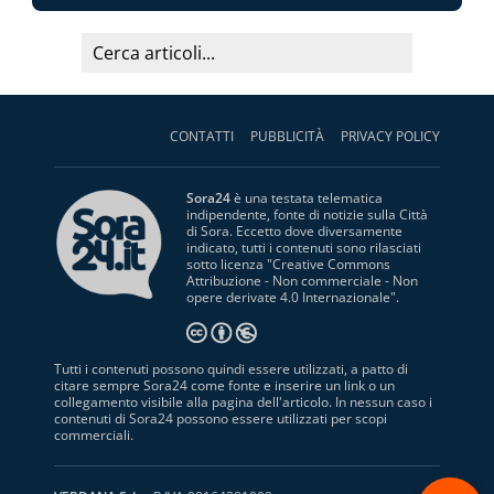
CONTATTI
PUBBLICITÀ
PRIVACY POLICY
Sora24
è una testata telematica
indipendente, fonte di notizie sulla Città
di Sora. Eccetto dove diversamente
indicato, tutti i contenuti sono rilasciati
sotto licenza "
Creative Commons
Attribuzione - Non commerciale - Non
opere derivate 4.0 Internazionale
".
Tutti i contenuti possono quindi essere utilizzati, a patto di
citare sempre Sora24 come fonte e inserire un link o un
collegamento visibile alla pagina dell'articolo. In nessun caso i
contenuti di Sora24 possono essere utilizzati per scopi
commerciali.
S