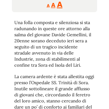
Reducir
Aumentar
Restablecer
A
A
A
tamaño
tamaño
tamaño
de
de
fuente.
Una folla composta e silenziosa si sta
de
fuente
radunando in queste ore attorno alla
fuente.
salma del giovane Davide Gemellini, il
20enne sorano deceduto ieri sera a
seguito di un tragico incidente
stradale avvenuto in via delle
Industrie, zona di stabilimenti al
confine tra Sora ed Isola del Liri.
La camera ardente è stata allestita oggi
presso l’Ospedale SS. Trinità di Sora.
Inutile sottolineare il grande afflusso
di giovani che, circordando il feretro
del loro amico, stanno cercando di
dare un po’ di conforto ai familiari del